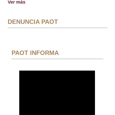
Ver más
DENUNCIA PAOT
PAOT INFORMA