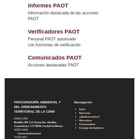
Informes PAOT
Información destacada de las acciones
PAOT
Verificadores PAOT
Personal PAOT autorizado
con funciones de verificación
Comunicados PAOT
Acciones destacadas PAOT
PROCURADURÍA AMBIENTAL Y
Navegación
DEL ORDENAMIENTO
Inicio
TERRITORIAL DE LA CDMX
Denuncia
¿Quiénes somos?
DIRECCIÓN
Micrositios
Medellín 202, Col. Roma Sur, Alcaldía
Comunicados
Cuauhtémoc, C.P. 06700, Ciudad de México
Consejo de Gobierno
WEB E-MAIL
Correo Institucional
TELÉFONO