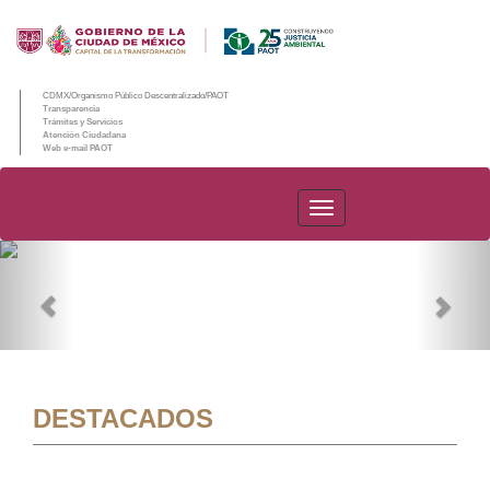
CDMX/Organismo Público Descentralizado/PAOT
Transparencia
Trámites y Servicios
Atención Ciudadana
Web e-mail PAOT
PAOT
Previous
Nex
DESTACADOS