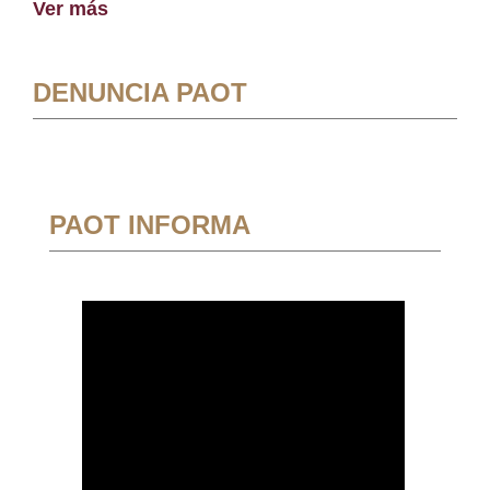
Ver más
DENUNCIA PAOT
PAOT INFORMA