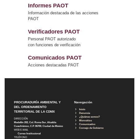
Informes PAOT
Información destacada de las acciones
PAOT
Verificadores PAOT
Personal PAOT autorizado
con funciones de verificación
Comunicados PAOT
Acciones destacadas PAOT
PROCURADURÍA AMBIENTAL Y
Navegación
DEL ORDENAMIENTO
Inicio
TERRITORIAL DE LA CDMX
Denuncia
¿Quiénes somos?
DIRECCIÓN
Micrositios
Medellín 202, Col. Roma Sur, Alcaldía
Comunicados
Cuauhtémoc, C.P. 06700, Ciudad de México
Consejo de Gobierno
WEB E-MAIL
Correo Institucional
TELÉFONO