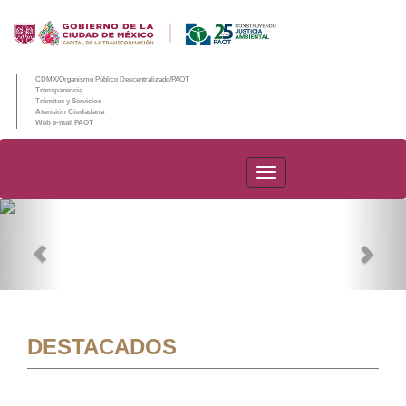
CDMX/Organismo Público Descentralizado/PAOT
Transparencia
Trámites y Servicios
Atención Ciudadana
Web e-mail PAOT
PAOT
Previous
Nex
DESTACADOS