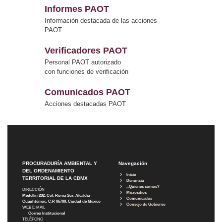
Informes PAOT
Información destacada de las acciones
PAOT
Verificadores PAOT
Personal PAOT autorizado
con funciones de verificación
Comunicados PAOT
Acciones destacadas PAOT
PROCURADURÍA AMBIENTAL Y
Navegación
DEL ORDENAMIENTO
Inicio
TERRITORIAL DE LA CDMX
Denuncia
¿Quiénes somos?
DIRECCIÓN
Micrositios
Medellín 202, Col. Roma Sur, Alcaldía
Comunicados
Cuauhtémoc, C.P. 06700, Ciudad de México
Consejo de Gobierno
WEB E-MAIL
Correo Institucional
TELÉFONO