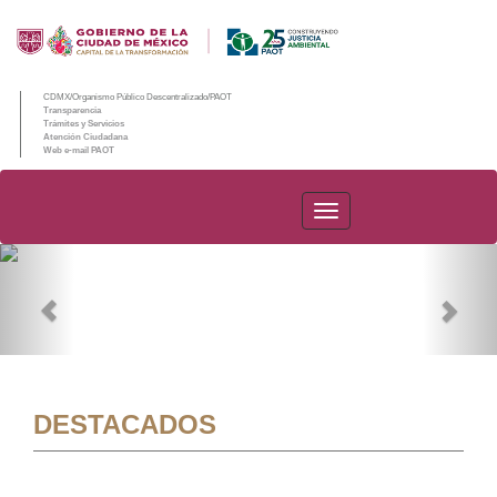
CDMX/Organismo Público Descentralizado/PAOT
Transparencia
Trámites y Servicios
Atención Ciudadana
Web e-mail PAOT
PAOT
Previous
Nex
DESTACADOS