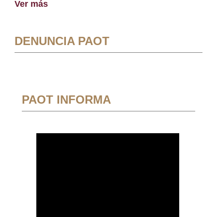
Ver más
DENUNCIA PAOT
PAOT INFORMA