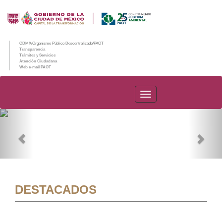
CDMX/Organismo Público Descentralizado/PAOT
Transparencia
Trámites y Servicios
Atención Ciudadana
Web e-mail PAOT
PAOT
Previous
Nex
DESTACADOS