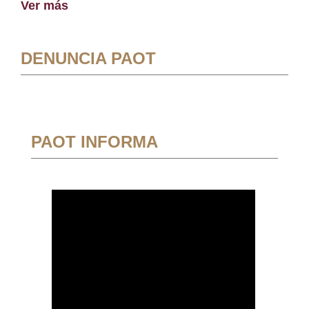
Ver más
DENUNCIA PAOT
PAOT INFORMA