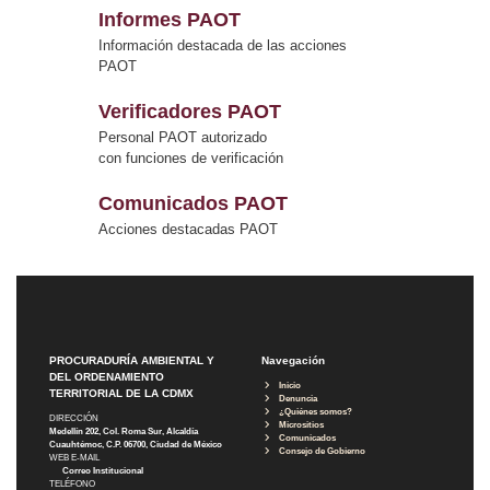
Informes PAOT
Información destacada de las acciones
PAOT
Verificadores PAOT
Personal PAOT autorizado
con funciones de verificación
Comunicados PAOT
Acciones destacadas PAOT
PROCURADURÍA AMBIENTAL Y
Navegación
DEL ORDENAMIENTO
Inicio
TERRITORIAL DE LA CDMX
Denuncia
¿Quiénes somos?
DIRECCIÓN
Micrositios
Medellín 202, Col. Roma Sur, Alcaldía
Comunicados
Cuauhtémoc, C.P. 06700, Ciudad de México
Consejo de Gobierno
WEB E-MAIL
Correo Institucional
TELÉFONO