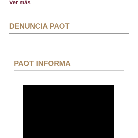
Ver más
DENUNCIA PAOT
PAOT INFORMA