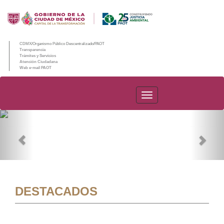
CDMX/Organismo Público Descentralizado/PAOT
Transparencia
Trámites y Servicios
Atención Ciudadana
Web e-mail PAOT
PAOT
Previous
Nex
DESTACADOS