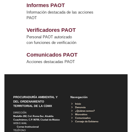
Informes PAOT
Información destacada de las acciones
PAOT
Verificadores PAOT
Personal PAOT autorizado
con funciones de verificación
Comunicados PAOT
Acciones destacadas PAOT
PROCURADURÍA AMBIENTAL Y
Navegación
DEL ORDENAMIENTO
Inicio
TERRITORIAL DE LA CDMX
Denuncia
¿Quiénes somos?
DIRECCIÓN
Micrositios
Medellín 202, Col. Roma Sur, Alcaldía
Comunicados
Cuauhtémoc, C.P. 06700, Ciudad de México
Consejo de Gobierno
WEB E-MAIL
Correo Institucional
TELÉFONO