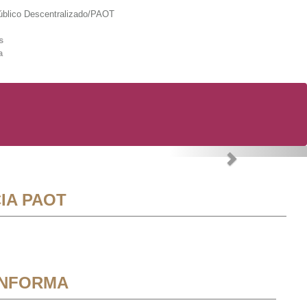
lico Descentralizado/PAOT
s
a
Next
IA PAOT
INFORMA