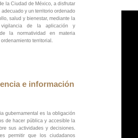
de la Ciudad de México, a disfrutar
 adecuado y un territorio ordenado
llo, salud y bienestar, mediante la
vigilancia de la aplicación y
 de la normatividad en materia
 ordenamiento territorial.
encia e información
ia gubernamental es la obligación
os de hacer pública y accesible la
bre sus actividades y decisiones.
es permitir que los ciudadanos