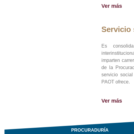
Ver más
Servicio 
Es consolid
interinstituci
imparten carre
de la Procura
servicio socia
PAOT ofrece.
Ver más
PROCURADURÍA