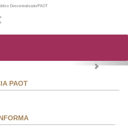
lico Descentralizado/PAOT
s
a
Next
IA PAOT
INFORMA