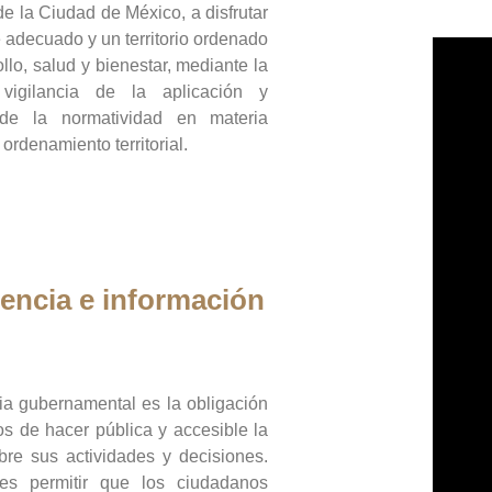
de la Ciudad de México, a disfrutar
 adecuado y un territorio ordenado
llo, salud y bienestar, mediante la
vigilancia de la aplicación y
 de la normatividad en materia
 ordenamiento territorial.
encia e información
ia gubernamental es la obligación
os de hacer pública y accesible la
bre sus actividades y decisiones.
es permitir que los ciudadanos