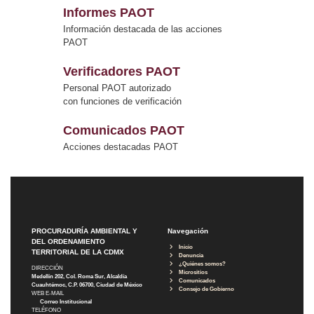
Informes PAOT
Información destacada de las acciones
PAOT
Verificadores PAOT
Personal PAOT autorizado
con funciones de verificación
Comunicados PAOT
Acciones destacadas PAOT
PROCURADURÍA AMBIENTAL Y
Navegación
DEL ORDENAMIENTO
Inicio
TERRITORIAL DE LA CDMX
Denuncia
¿Quiénes somos?
DIRECCIÓN
Micrositios
Medellín 202, Col. Roma Sur, Alcaldía
Comunicados
Cuauhtémoc, C.P. 06700, Ciudad de México
Consejo de Gobierno
WEB E-MAIL
Correo Institucional
TELÉFONO