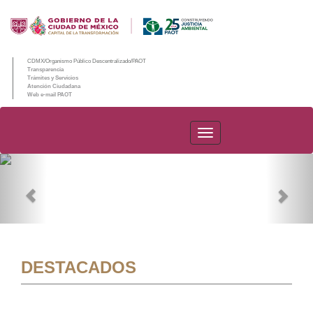
CDMX/Organismo Público Descentralizado/PAOT
Transparencia
Trámites y Servicios
Atención Ciudadana
Web e-mail PAOT
PAOT
Previous
Nex
DESTACADOS