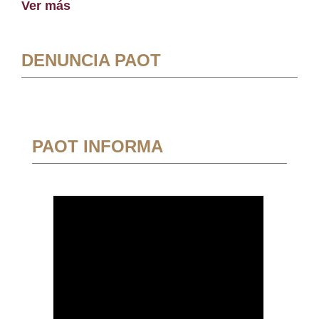
Ver más
DENUNCIA PAOT
PAOT INFORMA