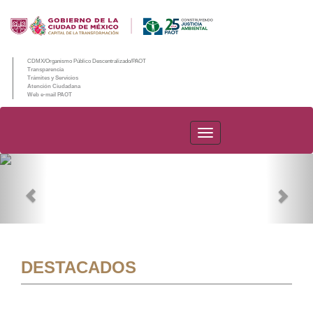
CDMX/Organismo Público Descentralizado/PAOT
Transparencia
Trámites y Servicios
Atención Ciudadana
Web e-mail PAOT
PAOT
Previous
Nex
DESTACADOS