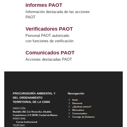
Informes PAOT
Información destacada de las acciones
PAOT
Verificadores PAOT
Personal PAOT autorizado
con funciones de verificación
Comunicados PAOT
Acciones destacadas PAOT
PROCURADURÍA AMBIENTAL Y
Navegación
DEL ORDENAMIENTO
Inicio
TERRITORIAL DE LA CDMX
Denuncia
¿Quiénes somos?
DIRECCIÓN
Micrositios
Medellín 202, Col. Roma Sur, Alcaldía
Comunicados
Cuauhtémoc, C.P. 06700, Ciudad de México
Consejo de Gobierno
WEB E-MAIL
Correo Institucional
TELÉFONO