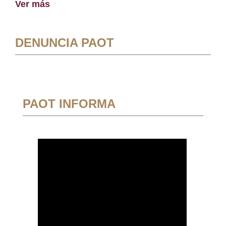
Ver más
DENUNCIA PAOT
PAOT INFORMA