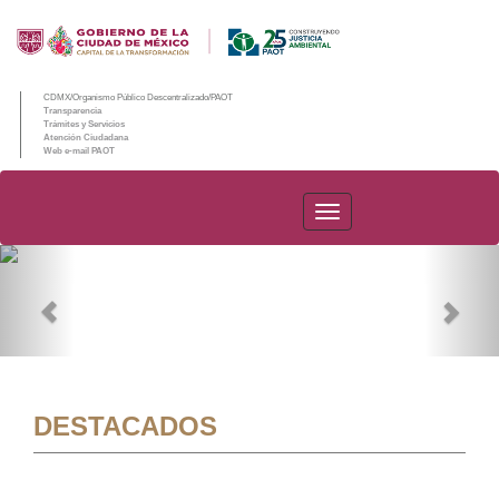
CDMX/Organismo Público Descentralizado/PAOT
Transparencia
Trámites y Servicios
Atención Ciudadana
Web e-mail PAOT
PAOT
Previous
Nex
DESTACADOS