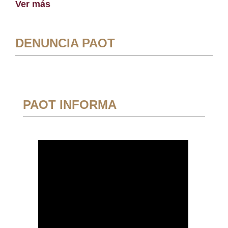
Ver más
DENUNCIA PAOT
PAOT INFORMA