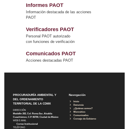
Informes PAOT
Información destacada de las acciones
PAOT
Verificadores PAOT
Personal PAOT autorizado
con funciones de verificación
Comunicados PAOT
Acciones destacadas PAOT
PROCURADURÍA AMBIENTAL Y
Navegación
DEL ORDENAMIENTO
Inicio
TERRITORIAL DE LA CDMX
Denuncia
¿Quiénes somos?
DIRECCIÓN
Micrositios
Medellín 202, Col. Roma Sur, Alcaldía
Comunicados
Cuauhtémoc, C.P. 06700, Ciudad de México
Consejo de Gobierno
WEB E-MAIL
Correo Institucional
TELÉFONO