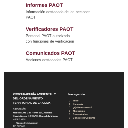
Informes PAOT
Información destacada de las acciones
PAOT
Verificadores PAOT
Personal PAOT autorizado
con funciones de verificación
Comunicados PAOT
Acciones destacadas PAOT
PROCURADURÍA AMBIENTAL Y
Navegación
DEL ORDENAMIENTO
Inicio
TERRITORIAL DE LA CDMX
Denuncia
¿Quiénes somos?
DIRECCIÓN
Micrositios
Medellín 202, Col. Roma Sur, Alcaldía
Comunicados
Cuauhtémoc, C.P. 06700, Ciudad de México
Consejo de Gobierno
WEB E-MAIL
Correo Institucional
TELÉFONO