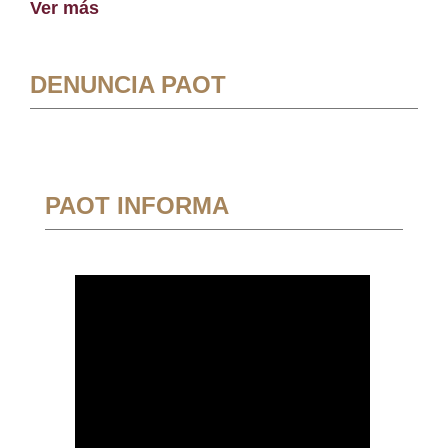
Ver más
DENUNCIA PAOT
PAOT INFORMA