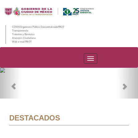
CDMX/Organismo Público Descentralizado/PAOT
Transparencia
Trámites y Servicios
Atención Ciudadana
Web e-mail PAOT
PAOT
Previous
Nex
DESTACADOS