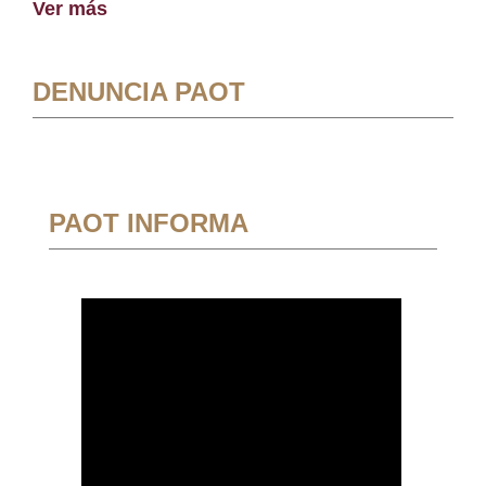
Ver más
DENUNCIA PAOT
PAOT INFORMA