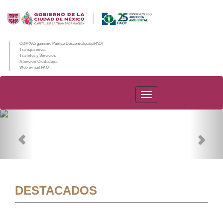
CDMX/Organismo Público Descentralizado/PAOT
Transparencia
Trámites y Servicios
Atención Ciudadana
Web e-mail PAOT
PAOT
Previous
Nex
DESTACADOS