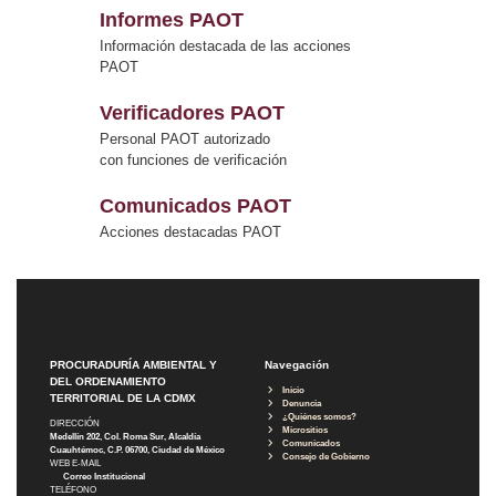
Informes PAOT
Información destacada de las acciones
PAOT
Verificadores PAOT
Personal PAOT autorizado
con funciones de verificación
Comunicados PAOT
Acciones destacadas PAOT
PROCURADURÍA AMBIENTAL Y
Navegación
DEL ORDENAMIENTO
Inicio
TERRITORIAL DE LA CDMX
Denuncia
¿Quiénes somos?
DIRECCIÓN
Micrositios
Medellín 202, Col. Roma Sur, Alcaldía
Comunicados
Cuauhtémoc, C.P. 06700, Ciudad de México
Consejo de Gobierno
WEB E-MAIL
Correo Institucional
TELÉFONO