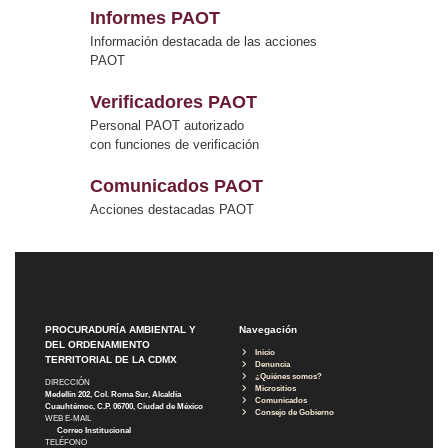
Informes PAOT
Información destacada de las acciones
PAOT
Verificadores PAOT
Personal PAOT autorizado
con funciones de verificación
Comunicados PAOT
Acciones destacadas PAOT
PROCURADURÍA AMBIENTAL Y
Navegación
DEL ORDENAMIENTO
Inicio
TERRITORIAL DE LA CDMX
Denuncia
¿Quiénes somos?
DIRECCIÓN
Micrositios
Medellín 202, Col. Roma Sur, Alcaldía
Comunicados
Cuauhtémoc, C.P. 06700, Ciudad de México
Consejo de Gobierno
WEB E-MAIL
Correo Institucional
TELÉFONO