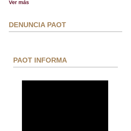
Ver más
DENUNCIA PAOT
PAOT INFORMA