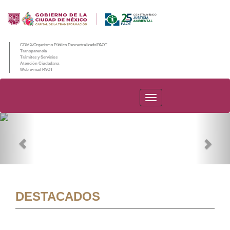
CDMX/Organismo Público Descentralizado/PAOT
Transparencia
Trámites y Servicios
Atención Ciudadana
Web e-mail PAOT
PAOT
Previous
Nex
DESTACADOS