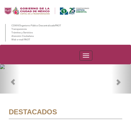
CDMX/Organismo Público Descentralizado/PAOT
Transparencia
Trámites y Servicios
Atención Ciudadana
Web e-mail PAOT
PAOT
Previous
Nex
DESTACADOS