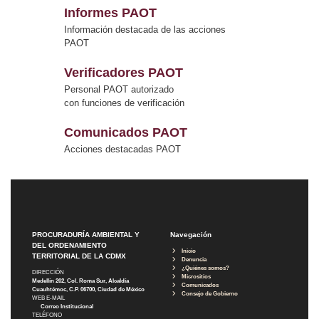
Informes PAOT
Información destacada de las acciones
PAOT
Verificadores PAOT
Personal PAOT autorizado
con funciones de verificación
Comunicados PAOT
Acciones destacadas PAOT
PROCURADURÍA AMBIENTAL Y
Navegación
DEL ORDENAMIENTO
Inicio
TERRITORIAL DE LA CDMX
Denuncia
¿Quiénes somos?
DIRECCIÓN
Micrositios
Medellín 202, Col. Roma Sur, Alcaldía
Comunicados
Cuauhtémoc, C.P. 06700, Ciudad de México
Consejo de Gobierno
WEB E-MAIL
Correo Institucional
TELÉFONO