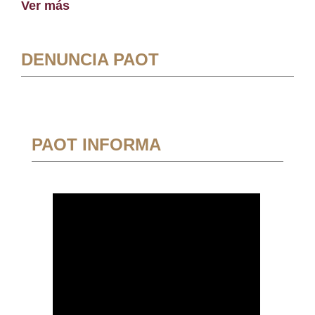
Ver más
DENUNCIA PAOT
PAOT INFORMA