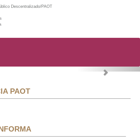
lico Descentralizado/PAOT
s
a
Next
IA PAOT
INFORMA