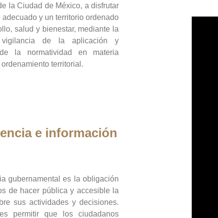
de la Ciudad de México, a disfrutar
 adecuado y un territorio ordenado
llo, salud y bienestar, mediante la
vigilancia de la aplicación y
 de la normatividad en materia
 ordenamiento territorial.
encia e información
ia gubernamental es la obligación
os de hacer pública y accesible la
bre sus actividades y decisiones.
es permitir que los ciudadanos