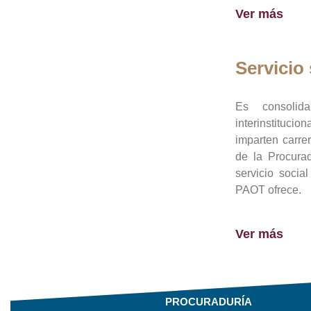
Ver más
Servicio 
Es consolid
interinstituci
imparten carre
de la Procura
servicio socia
PAOT ofrece.
Ver más
PROCURADURÍA