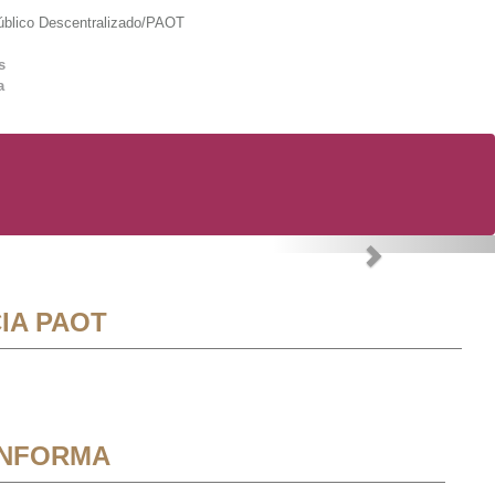
lico Descentralizado/PAOT
s
a
Next
IA PAOT
INFORMA