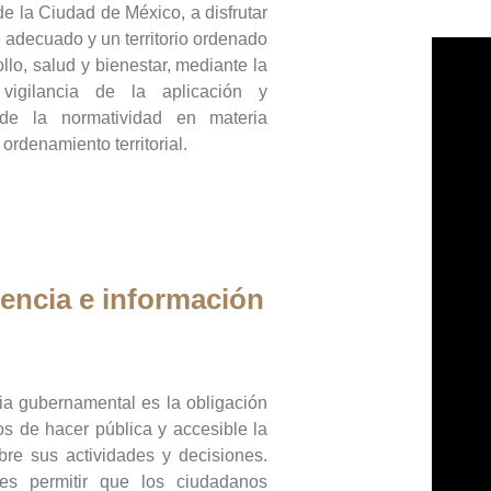
de la Ciudad de México, a disfrutar
 adecuado y un territorio ordenado
llo, salud y bienestar, mediante la
vigilancia de la aplicación y
 de la normatividad en materia
 ordenamiento territorial.
encia e información
ia gubernamental es la obligación
os de hacer pública y accesible la
bre sus actividades y decisiones.
es permitir que los ciudadanos