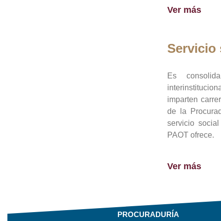
Ver más
Servicio 
Es consolid
interinstituci
imparten carre
de la Procura
servicio socia
PAOT ofrece.
Ver más
PROCURADURÍA