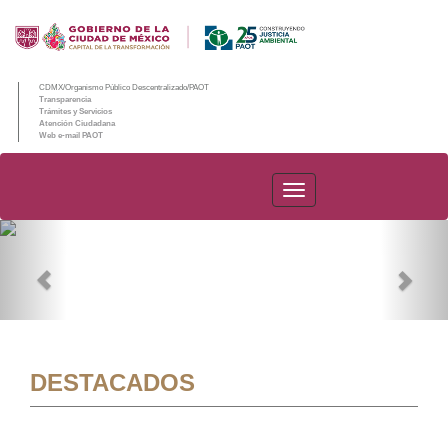
CDMX/Organismo Público Descentralizado/PAOT
Transparencia
Trámites y Servicios
Atención Ciudadana
Web e-mail PAOT
PAOT
Previous
Nex
DESTACADOS