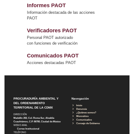
Informes PAOT
Información destacada de las acciones
PAOT
Verificadores PAOT
Personal PAOT autorizado
con funciones de verificación
Comunicados PAOT
Acciones destacadas PAOT
PROCURADURÍA AMBIENTAL Y
Navegación
DEL ORDENAMIENTO
Inicio
TERRITORIAL DE LA CDMX
Denuncia
¿Quiénes somos?
DIRECCIÓN
Micrositios
Medellín 202, Col. Roma Sur, Alcaldía
Comunicados
Cuauhtémoc, C.P. 06700, Ciudad de México
Consejo de Gobierno
WEB E-MAIL
Correo Institucional
TELÉFONO