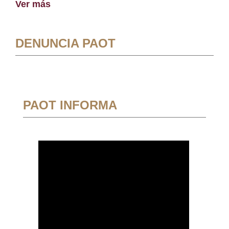
Ver más
DENUNCIA PAOT
PAOT INFORMA