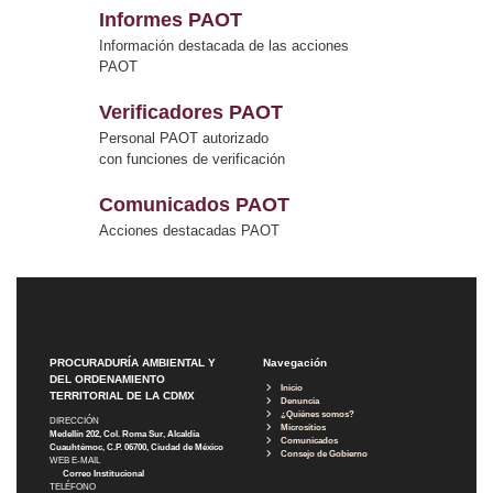
Informes PAOT
Información destacada de las acciones
PAOT
Verificadores PAOT
Personal PAOT autorizado
con funciones de verificación
Comunicados PAOT
Acciones destacadas PAOT
PROCURADURÍA AMBIENTAL Y
Navegación
DEL ORDENAMIENTO
Inicio
TERRITORIAL DE LA CDMX
Denuncia
¿Quiénes somos?
DIRECCIÓN
Micrositios
Medellín 202, Col. Roma Sur, Alcaldía
Comunicados
Cuauhtémoc, C.P. 06700, Ciudad de México
Consejo de Gobierno
WEB E-MAIL
Correo Institucional
TELÉFONO