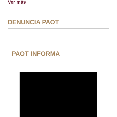
Ver más
DENUNCIA PAOT
PAOT INFORMA