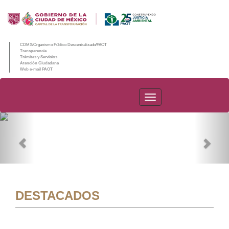
CDMX/Organismo Público Descentralizado/PAOT
Transparencia
Trámites y Servicios
Atención Ciudadana
Web e-mail PAOT
PAOT
Previous
Nex
DESTACADOS