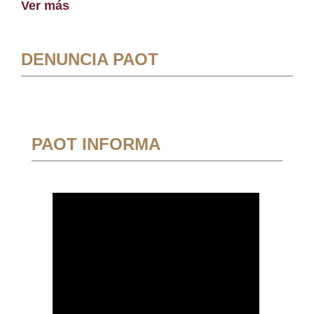
Ver más
DENUNCIA PAOT
PAOT INFORMA