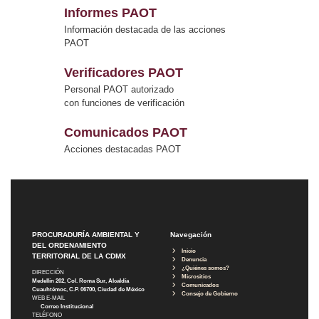
Informes PAOT
Información destacada de las acciones
PAOT
Verificadores PAOT
Personal PAOT autorizado
con funciones de verificación
Comunicados PAOT
Acciones destacadas PAOT
PROCURADURÍA AMBIENTAL Y
Navegación
DEL ORDENAMIENTO
Inicio
TERRITORIAL DE LA CDMX
Denuncia
¿Quiénes somos?
DIRECCIÓN
Micrositios
Medellín 202, Col. Roma Sur, Alcaldía
Comunicados
Cuauhtémoc, C.P. 06700, Ciudad de México
Consejo de Gobierno
WEB E-MAIL
Correo Institucional
TELÉFONO