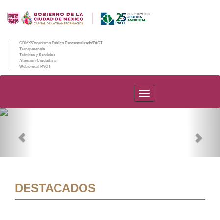
CDMX/Organismo Público Descentralizado/PAOT
Transparencia
Trámites y Servicios
Atención Ciudadana
Web e-mail PAOT
PAOT
Previous
Nex
DESTACADOS