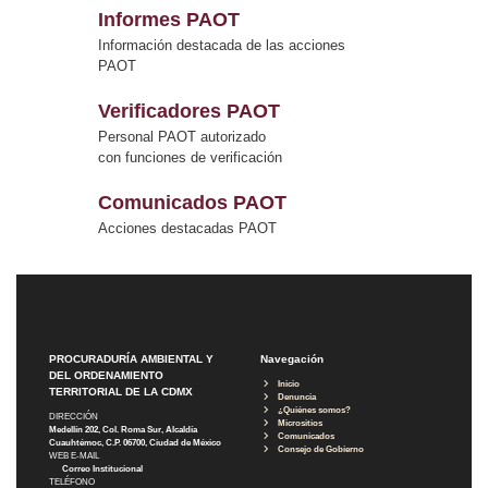
Informes PAOT
Información destacada de las acciones
PAOT
Verificadores PAOT
Personal PAOT autorizado
con funciones de verificación
Comunicados PAOT
Acciones destacadas PAOT
PROCURADURÍA AMBIENTAL Y
Navegación
DEL ORDENAMIENTO
Inicio
TERRITORIAL DE LA CDMX
Denuncia
¿Quiénes somos?
DIRECCIÓN
Micrositios
Medellín 202, Col. Roma Sur, Alcaldía
Comunicados
Cuauhtémoc, C.P. 06700, Ciudad de México
Consejo de Gobierno
WEB E-MAIL
Correo Institucional
TELÉFONO