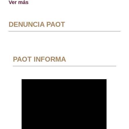
Ver más
DENUNCIA PAOT
PAOT INFORMA