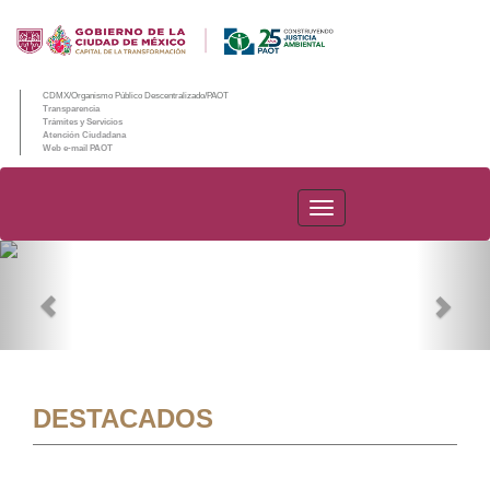
CDMX/Organismo Público Descentralizado/PAOT
Transparencia
Trámites y Servicios
Atención Ciudadana
Web e-mail PAOT
PAOT
Previous
Nex
DESTACADOS