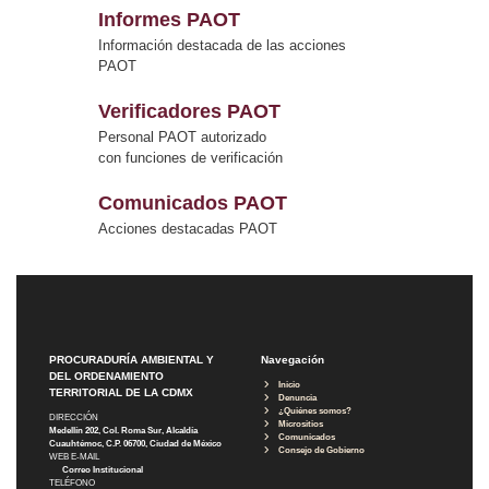
Informes PAOT
Información destacada de las acciones
PAOT
Verificadores PAOT
Personal PAOT autorizado
con funciones de verificación
Comunicados PAOT
Acciones destacadas PAOT
PROCURADURÍA AMBIENTAL Y
Navegación
DEL ORDENAMIENTO
Inicio
TERRITORIAL DE LA CDMX
Denuncia
¿Quiénes somos?
DIRECCIÓN
Micrositios
Medellín 202, Col. Roma Sur, Alcaldía
Comunicados
Cuauhtémoc, C.P. 06700, Ciudad de México
Consejo de Gobierno
WEB E-MAIL
Correo Institucional
TELÉFONO