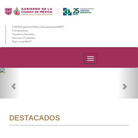
CDMX/Organismo Público Descentralizado/PAOT
Transparencia
Trámites y Servicios
Atención Ciudadana
Web e-mail PAOT
PAOT
Previous
Nex
DESTACADOS