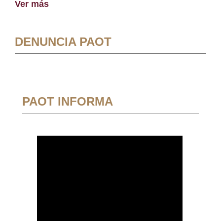
Ver más
DENUNCIA PAOT
PAOT INFORMA