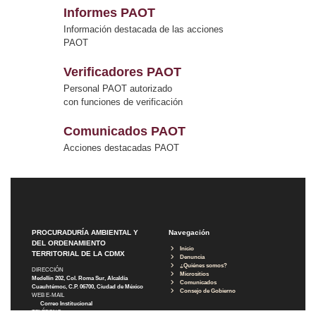
Informes PAOT
Información destacada de las acciones
PAOT
Verificadores PAOT
Personal PAOT autorizado
con funciones de verificación
Comunicados PAOT
Acciones destacadas PAOT
PROCURADURÍA AMBIENTAL Y
Navegación
DEL ORDENAMIENTO
Inicio
TERRITORIAL DE LA CDMX
Denuncia
¿Quiénes somos?
DIRECCIÓN
Micrositios
Medellín 202, Col. Roma Sur, Alcaldía
Comunicados
Cuauhtémoc, C.P. 06700, Ciudad de México
Consejo de Gobierno
WEB E-MAIL
Correo Institucional
TELÉFONO