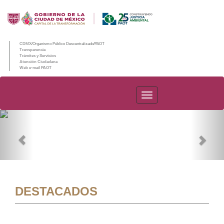
CDMX/Organismo Público Descentralizado/PAOT
Transparencia
Trámites y Servicios
Atención Ciudadana
Web e-mail PAOT
PAOT
Previous
Nex
DESTACADOS