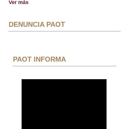
Ver más
DENUNCIA PAOT
PAOT INFORMA