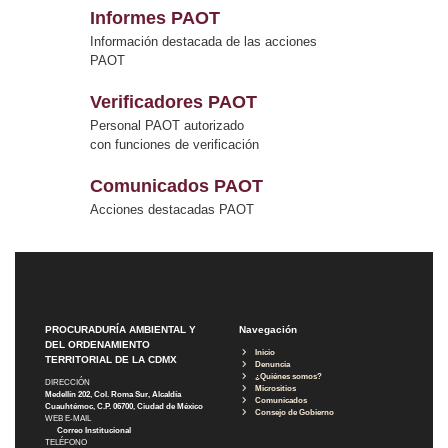
Informes PAOT
Información destacada de las acciones
PAOT
Verificadores PAOT
Personal PAOT autorizado
con funciones de verificación
Comunicados PAOT
Acciones destacadas PAOT
PROCURADURÍA AMBIENTAL Y
Navegación
DEL ORDENAMIENTO
Inicio
TERRITORIAL DE LA CDMX
Denuncia
¿Quiénes somos?
DIRECCIÓN
Micrositios
Medellín 202, Col. Roma Sur, Alcaldía
Comunicados
Cuauhtémoc, C.P. 06700, Ciudad de México
Consejo de Gobierno
WEB E-MAIL
Correo Institucional
TELÉFONO