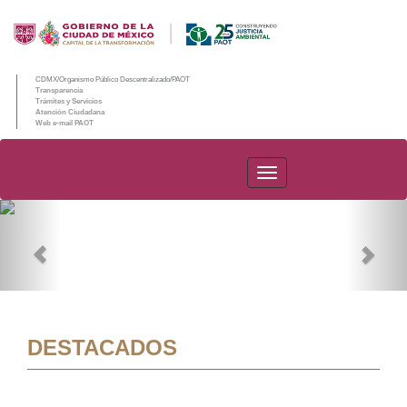
CDMX/Organismo Público Descentralizado/PAOT
Transparencia
Trámites y Servicios
Atención Ciudadana
Web e-mail PAOT
PAOT
Previous
Nex
DESTACADOS