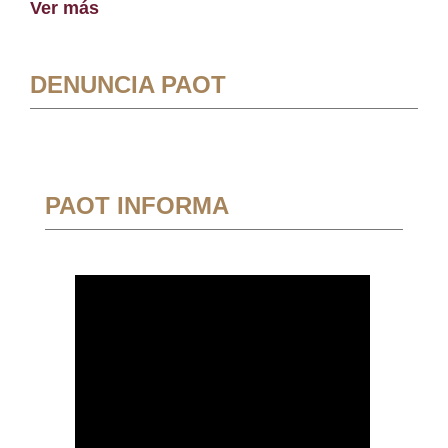
Ver más
DENUNCIA PAOT
PAOT INFORMA