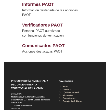
Informes PAOT
Información destacada de las acciones
PAOT
Verificadores PAOT
Personal PAOT autorizado
con funciones de verificación
Comunicados PAOT
Acciones destacadas PAOT
PROCURADURÍA AMBIENTAL Y
Navegación
DEL ORDENAMIENTO
Inicio
TERRITORIAL DE LA CDMX
Denuncia
¿Quiénes somos?
DIRECCIÓN
Micrositios
Medellín 202, Col. Roma Sur, Alcaldía
Comunicados
Cuauhtémoc, C.P. 06700, Ciudad de México
Consejo de Gobierno
WEB E-MAIL
Correo Institucional
TELÉFONO