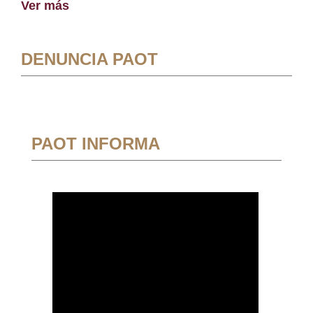
Ver más
DENUNCIA PAOT
PAOT INFORMA