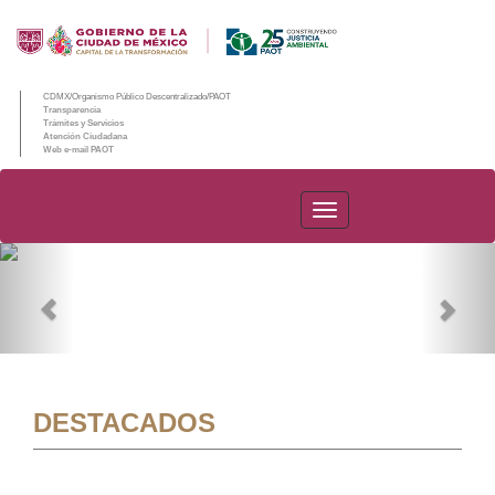
CDMX/Organismo Público Descentralizado/PAOT
Transparencia
Trámites y Servicios
Atención Ciudadana
Web e-mail PAOT
PAOT
Previous
Nex
DESTACADOS