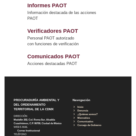
Informes PAOT
Información destacada de las acciones
PAOT
Verificadores PAOT
Personal PAOT autorizado
con funciones de verificación
Comunicados PAOT
Acciones destacadas PAOT
PROCURADURÍA AMBIENTAL Y
Navegación
DEL ORDENAMIENTO
Inicio
TERRITORIAL DE LA CDMX
Denuncia
¿Quiénes somos?
DIRECCIÓN
Micrositios
Medellín 202, Col. Roma Sur, Alcaldía
Comunicados
Cuauhtémoc, C.P. 06700, Ciudad de México
Consejo de Gobierno
WEB E-MAIL
Correo Institucional
TELÉFONO