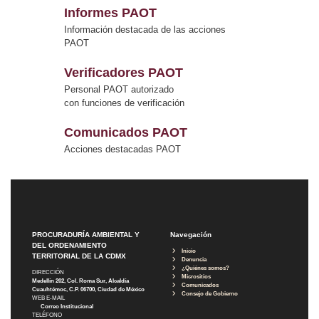
Informes PAOT
Información destacada de las acciones
PAOT
Verificadores PAOT
Personal PAOT autorizado
con funciones de verificación
Comunicados PAOT
Acciones destacadas PAOT
PROCURADURÍA AMBIENTAL Y
Navegación
DEL ORDENAMIENTO
Inicio
TERRITORIAL DE LA CDMX
Denuncia
¿Quiénes somos?
DIRECCIÓN
Micrositios
Medellín 202, Col. Roma Sur, Alcaldía
Comunicados
Cuauhtémoc, C.P. 06700, Ciudad de México
Consejo de Gobierno
WEB E-MAIL
Correo Institucional
TELÉFONO