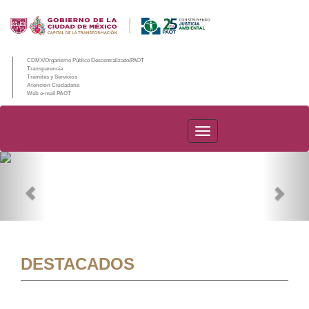
CDMX/Organismo Público Descentralizado/PAOT
Transparencia
Trámites y Servicios
Atención Ciudadana
Web e-mail PAOT
PAOT
Previous
Nex
DESTACADOS