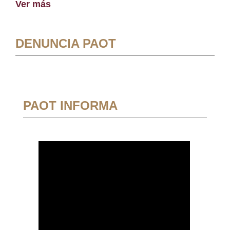
Ver más
DENUNCIA PAOT
PAOT INFORMA