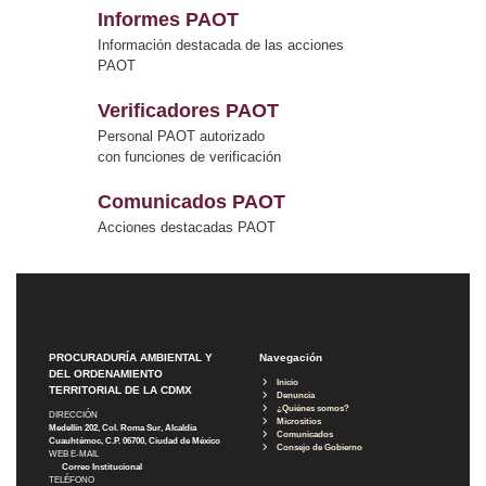
Informes PAOT
Información destacada de las acciones
PAOT
Verificadores PAOT
Personal PAOT autorizado
con funciones de verificación
Comunicados PAOT
Acciones destacadas PAOT
PROCURADURÍA AMBIENTAL Y
Navegación
DEL ORDENAMIENTO
Inicio
TERRITORIAL DE LA CDMX
Denuncia
¿Quiénes somos?
DIRECCIÓN
Micrositios
Medellín 202, Col. Roma Sur, Alcaldía
Comunicados
Cuauhtémoc, C.P. 06700, Ciudad de México
Consejo de Gobierno
WEB E-MAIL
Correo Institucional
TELÉFONO