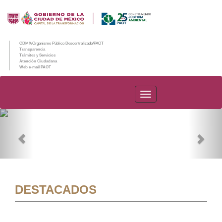
CDMX/Organismo Público Descentralizado/PAOT
Transparencia
Trámites y Servicios
Atención Ciudadana
Web e-mail PAOT
PAOT
Previous
Nex
DESTACADOS