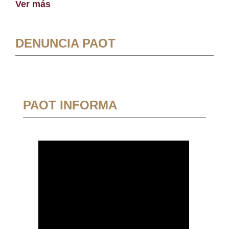
Ver más
DENUNCIA PAOT
PAOT INFORMA