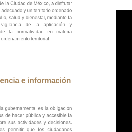
de la Ciudad de México, a disfrutar
 adecuado y un territorio ordenado
llo, salud y bienestar, mediante la
vigilancia de la aplicación y
 de la normatividad en materia
 ordenamiento territorial.
encia e información
ia gubernamental es la obligación
os de hacer pública y accesible la
bre sus actividades y decisiones.
es permitir que los ciudadanos