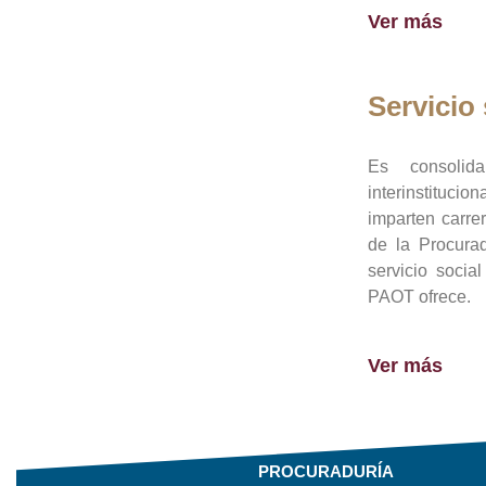
Ver más
Servicio 
Es consolid
interinstituci
imparten carre
de la Procura
servicio socia
PAOT ofrece.
Ver más
PROCURADURÍA