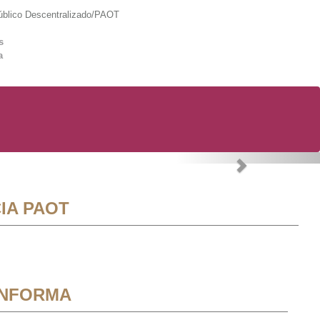
lico Descentralizado/PAOT
s
a
Next
IA PAOT
INFORMA