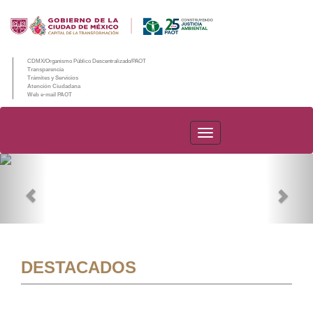
CDMX/Organismo Público Descentralizado/PAOT
Transparencia
Trámites y Servicios
Atención Ciudadana
Web e-mail PAOT
PAOT
Previous
Nex
DESTACADOS