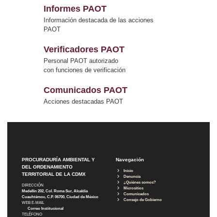
Informes PAOT
Información destacada de las acciones
PAOT
Verificadores PAOT
Personal PAOT autorizado
con funciones de verificación
Comunicados PAOT
Acciones destacadas PAOT
PROCURADURÍA AMBIENTAL Y
Navegación
DEL ORDENAMIENTO
Inicio
TERRITORIAL DE LA CDMX
Denuncia
¿Quiénes somos?
DIRECCIÓN
Micrositios
Medellín 202, Col. Roma Sur, Alcaldía
Comunicados
Cuauhtémoc, C.P. 06700, Ciudad de México
Consejo de Gobierno
WEB E-MAIL
Correo Institucional
TELÉFONO