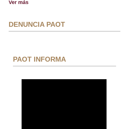
Ver más
DENUNCIA PAOT
PAOT INFORMA