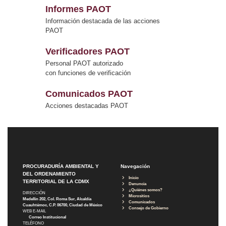
Informes PAOT
Información destacada de las acciones
PAOT
Verificadores PAOT
Personal PAOT autorizado
con funciones de verificación
Comunicados PAOT
Acciones destacadas PAOT
PROCURADURÍA AMBIENTAL Y
Navegación
DEL ORDENAMIENTO
Inicio
TERRITORIAL DE LA CDMX
Denuncia
¿Quiénes somos?
DIRECCIÓN
Micrositios
Medellín 202, Col. Roma Sur, Alcaldía
Comunicados
Cuauhtémoc, C.P. 06700, Ciudad de México
Consejo de Gobierno
WEB E-MAIL
Correo Institucional
TELÉFONO