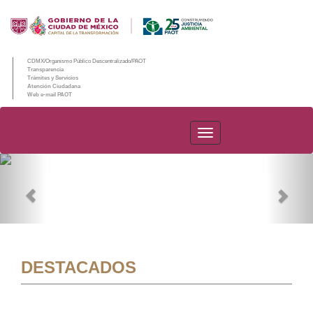
CDMX/Organismo Público Descentralizado/PAOT
Transparencia
Trámites y Servicios
Atención Ciudadana
Web e-mail PAOT
PAOT
Previous
Nex
DESTACADOS