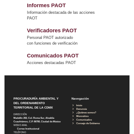
Informes PAOT
Información destacada de las acciones
PAOT
Verificadores PAOT
Personal PAOT autorizado
con funciones de verificación
Comunicados PAOT
Acciones destacadas PAOT
PROCURADURÍA AMBIENTAL Y
Navegación
DEL ORDENAMIENTO
Inicio
TERRITORIAL DE LA CDMX
Denuncia
¿Quiénes somos?
DIRECCIÓN
Micrositios
Medellín 202, Col. Roma Sur, Alcaldía
Comunicados
Cuauhtémoc, C.P. 06700, Ciudad de México
Consejo de Gobierno
WEB E-MAIL
Correo Institucional
TELÉFONO