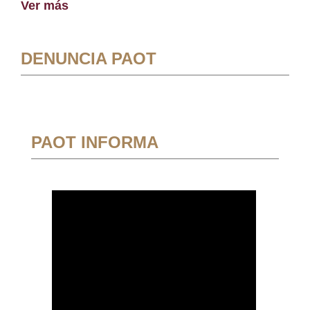
Ver más
DENUNCIA PAOT
PAOT INFORMA