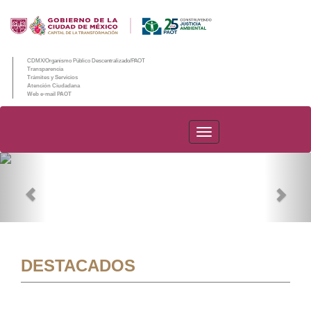
CDMX/Organismo Público Descentralizado/PAOT
Transparencia
Trámites y Servicios
Atención Ciudadana
Web e-mail PAOT
PAOT
Previous
Nex
DESTACADOS