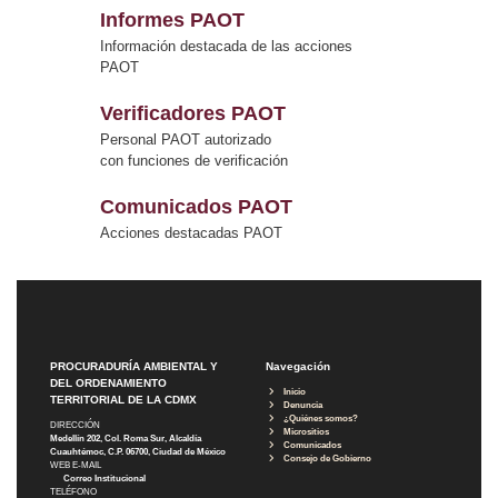
Informes PAOT
Información destacada de las acciones
PAOT
Verificadores PAOT
Personal PAOT autorizado
con funciones de verificación
Comunicados PAOT
Acciones destacadas PAOT
PROCURADURÍA AMBIENTAL Y
Navegación
DEL ORDENAMIENTO
Inicio
TERRITORIAL DE LA CDMX
Denuncia
¿Quiénes somos?
DIRECCIÓN
Micrositios
Medellín 202, Col. Roma Sur, Alcaldía
Comunicados
Cuauhtémoc, C.P. 06700, Ciudad de México
Consejo de Gobierno
WEB E-MAIL
Correo Institucional
TELÉFONO