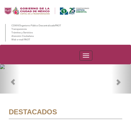
CDMX/Organismo Público Descentralizado/PAOT
Transparencia
Trámites y Servicios
Atención Ciudadana
Web e-mail PAOT
PAOT
Previous
Nex
DESTACADOS