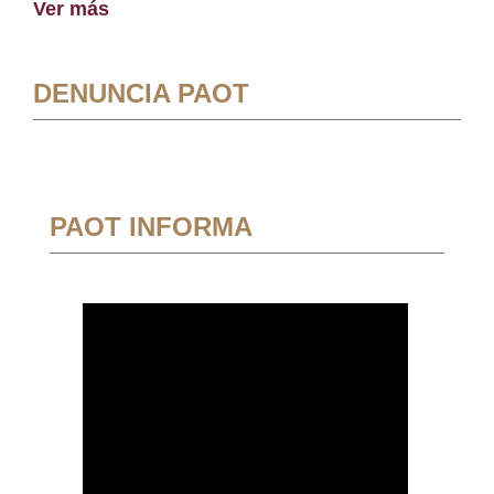
Ver más
DENUNCIA PAOT
PAOT INFORMA