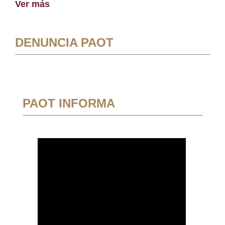
Ver más
DENUNCIA PAOT
PAOT INFORMA