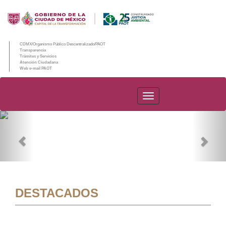
CDMX/Organismo Público Descentralizado/PAOT
Transparencia
Trámites y Servicios
Atención Ciudadana
Web e-mail PAOT
PAOT
Previous
Nex
DESTACADOS