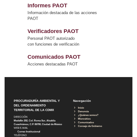
Informes PAOT
Información destacada de las acciones
PAOT
Verificadores PAOT
Personal PAOT autorizado
con funciones de verificación
Comunicados PAOT
Acciones destacadas PAOT
PROCURADURÍA AMBIENTAL Y
Navegación
DEL ORDENAMIENTO
Inicio
TERRITORIAL DE LA CDMX
Denuncia
¿Quiénes somos?
DIRECCIÓN
Micrositios
Medellín 202, Col. Roma Sur, Alcaldía
Comunicados
Cuauhtémoc, C.P. 06700, Ciudad de México
Consejo de Gobierno
WEB E-MAIL
Correo Institucional
TELÉFONO