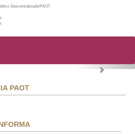
lico Descentralizado/PAOT
s
a
Next
IA PAOT
INFORMA