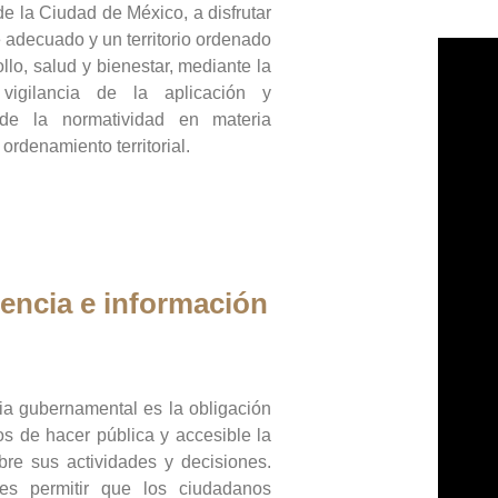
de la Ciudad de México, a disfrutar
 adecuado y un territorio ordenado
llo, salud y bienestar, mediante la
vigilancia de la aplicación y
 de la normatividad en materia
 ordenamiento territorial.
encia e información
ia gubernamental es la obligación
os de hacer pública y accesible la
bre sus actividades y decisiones.
es permitir que los ciudadanos