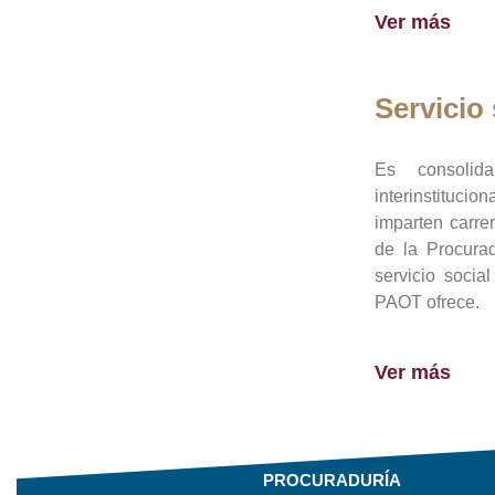
Ver más
Servicio 
Es consolid
interinstituci
imparten carre
de la Procura
servicio socia
PAOT ofrece.
Ver más
PROCURADURÍA