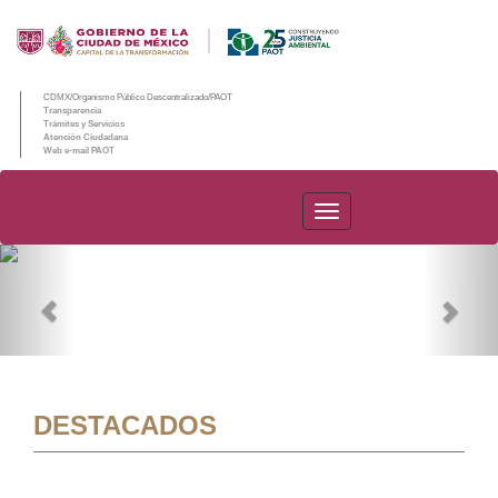
CDMX/Organismo Público Descentralizado/PAOT
Transparencia
Trámites y Servicios
Atención Ciudadana
Web e-mail PAOT
PAOT
Previous
Nex
DESTACADOS