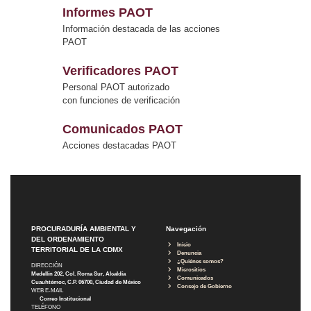
Informes PAOT
Información destacada de las acciones
PAOT
Verificadores PAOT
Personal PAOT autorizado
con funciones de verificación
Comunicados PAOT
Acciones destacadas PAOT
PROCURADURÍA AMBIENTAL Y
Navegación
DEL ORDENAMIENTO
Inicio
TERRITORIAL DE LA CDMX
Denuncia
¿Quiénes somos?
DIRECCIÓN
Micrositios
Medellín 202, Col. Roma Sur, Alcaldía
Comunicados
Cuauhtémoc, C.P. 06700, Ciudad de México
Consejo de Gobierno
WEB E-MAIL
Correo Institucional
TELÉFONO