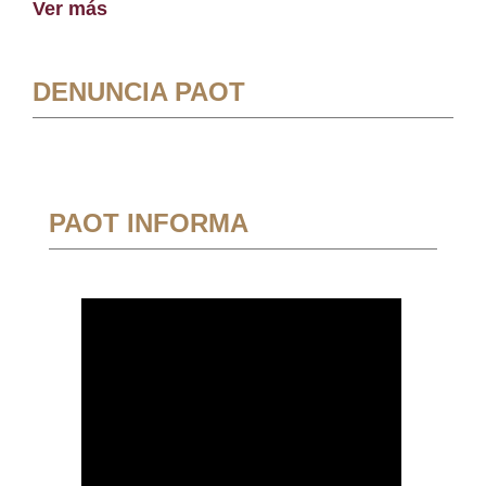
Ver más
DENUNCIA PAOT
PAOT INFORMA