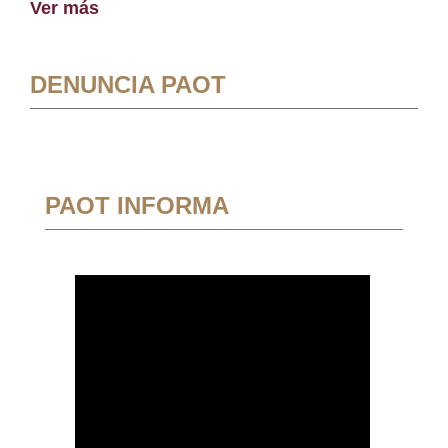
Ver más
DENUNCIA PAOT
PAOT INFORMA