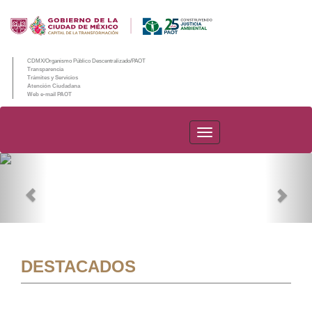
CDMX/Organismo Público Descentralizado/PAOT
Transparencia
Trámites y Servicios
Atención Ciudadana
Web e-mail PAOT
PAOT
Previous
Nex
DESTACADOS