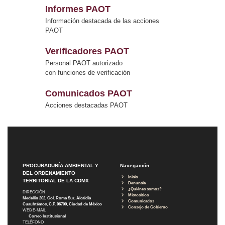
Informes PAOT
Información destacada de las acciones
PAOT
Verificadores PAOT
Personal PAOT autorizado
con funciones de verificación
Comunicados PAOT
Acciones destacadas PAOT
PROCURADURÍA AMBIENTAL Y
Navegación
DEL ORDENAMIENTO
Inicio
TERRITORIAL DE LA CDMX
Denuncia
¿Quiénes somos?
DIRECCIÓN
Micrositios
Medellín 202, Col. Roma Sur, Alcaldía
Comunicados
Cuauhtémoc, C.P. 06700, Ciudad de México
Consejo de Gobierno
WEB E-MAIL
Correo Institucional
TELÉFONO