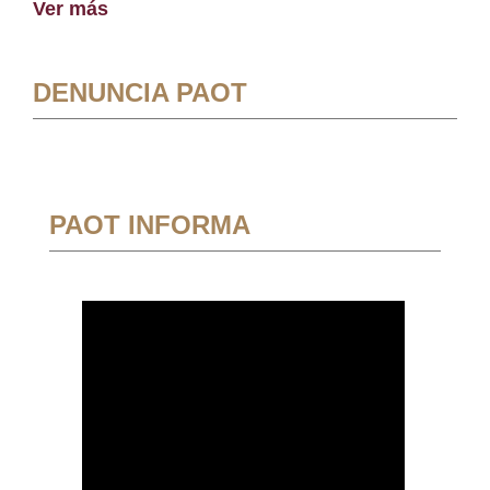
Ver más
DENUNCIA PAOT
PAOT INFORMA