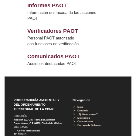
Informes PAOT
Información destacada de las acciones
PAOT
Verificadores PAOT
Personal PAOT autorizado
con funciones de verificación
Comunicados PAOT
Acciones destacadas PAOT
PROCURADURÍA AMBIENTAL Y
Navegación
DEL ORDENAMIENTO
Inicio
TERRITORIAL DE LA CDMX
Denuncia
¿Quiénes somos?
DIRECCIÓN
Micrositios
Medellín 202, Col. Roma Sur, Alcaldía
Comunicados
Cuauhtémoc, C.P. 06700, Ciudad de México
Consejo de Gobierno
WEB E-MAIL
Correo Institucional
TELÉFONO