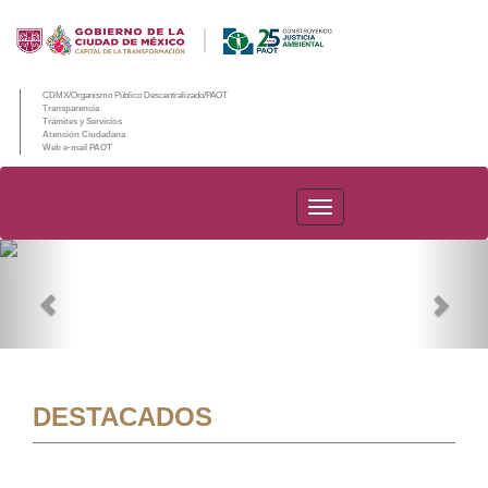
CDMX/Organismo Público Descentralizado/PAOT
Transparencia
Trámites y Servicios
Atención Ciudadana
Web e-mail PAOT
PAOT
Previous
Nex
DESTACADOS