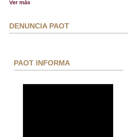
Ver más
DENUNCIA PAOT
PAOT INFORMA