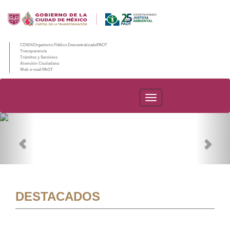
CDMX/Organismo Público Descentralizado/PAOT
Transparencia
Trámites y Servicios
Atención Ciudadana
Web e-mail PAOT
PAOT
Previous
Nex
DESTACADOS