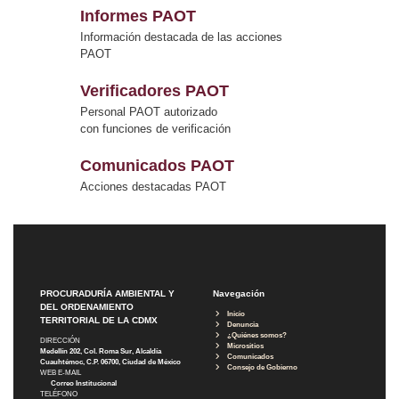
Informes PAOT
Información destacada de las acciones
PAOT
Verificadores PAOT
Personal PAOT autorizado
con funciones de verificación
Comunicados PAOT
Acciones destacadas PAOT
PROCURADURÍA AMBIENTAL Y
Navegación
DEL ORDENAMIENTO
Inicio
TERRITORIAL DE LA CDMX
Denuncia
¿Quiénes somos?
DIRECCIÓN
Micrositios
Medellín 202, Col. Roma Sur, Alcaldía
Comunicados
Cuauhtémoc, C.P. 06700, Ciudad de México
Consejo de Gobierno
WEB E-MAIL
Correo Institucional
TELÉFONO