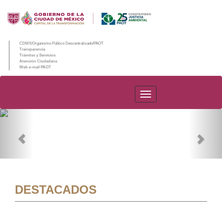
CDMX/Organismo Público Descentralizado/PAOT
Transparencia
Trámites y Servicios
Atención Ciudadana
Web e-mail PAOT
PAOT
Previous
Nex
DESTACADOS