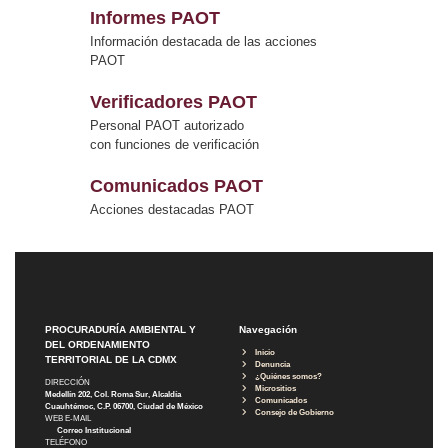
Informes PAOT
Información destacada de las acciones
PAOT
Verificadores PAOT
Personal PAOT autorizado
con funciones de verificación
Comunicados PAOT
Acciones destacadas PAOT
PROCURADURÍA AMBIENTAL Y
Navegación
DEL ORDENAMIENTO
Inicio
TERRITORIAL DE LA CDMX
Denuncia
¿Quiénes somos?
DIRECCIÓN
Micrositios
Medellín 202, Col. Roma Sur, Alcaldía
Comunicados
Cuauhtémoc, C.P. 06700, Ciudad de México
Consejo de Gobierno
WEB E-MAIL
Correo Institucional
TELÉFONO