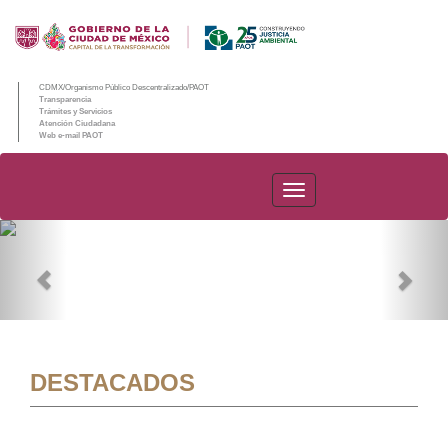
CDMX/Organismo Público Descentralizado/PAOT
Transparencia
Trámites y Servicios
Atención Ciudadana
Web e-mail PAOT
PAOT
Previous
Nex
DESTACADOS