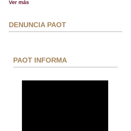
Ver más
DENUNCIA PAOT
PAOT INFORMA