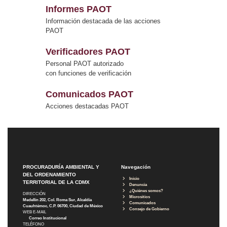
Informes PAOT
Información destacada de las acciones
PAOT
Verificadores PAOT
Personal PAOT autorizado
con funciones de verificación
Comunicados PAOT
Acciones destacadas PAOT
PROCURADURÍA AMBIENTAL Y
Navegación
DEL ORDENAMIENTO
Inicio
TERRITORIAL DE LA CDMX
Denuncia
¿Quiénes somos?
DIRECCIÓN
Micrositios
Medellín 202, Col. Roma Sur, Alcaldía
Comunicados
Cuauhtémoc, C.P. 06700, Ciudad de México
Consejo de Gobierno
WEB E-MAIL
Correo Institucional
TELÉFONO