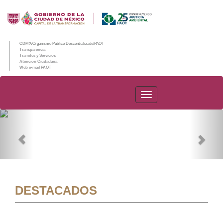
CDMX/Organismo Público Descentralizado/PAOT
Transparencia
Trámites y Servicios
Atención Ciudadana
Web e-mail PAOT
PAOT
Previous
Nex
DESTACADOS