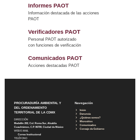
Informes PAOT
Información destacada de las acciones
PAOT
Verificadores PAOT
Personal PAOT autorizado
con funciones de verificación
Comunicados PAOT
Acciones destacadas PAOT
PROCURADURÍA AMBIENTAL Y
Navegación
DEL ORDENAMIENTO
Inicio
TERRITORIAL DE LA CDMX
Denuncia
¿Quiénes somos?
DIRECCIÓN
Micrositios
Medellín 202, Col. Roma Sur, Alcaldía
Comunicados
Cuauhtémoc, C.P. 06700, Ciudad de México
Consejo de Gobierno
WEB E-MAIL
Correo Institucional
TELÉFONO