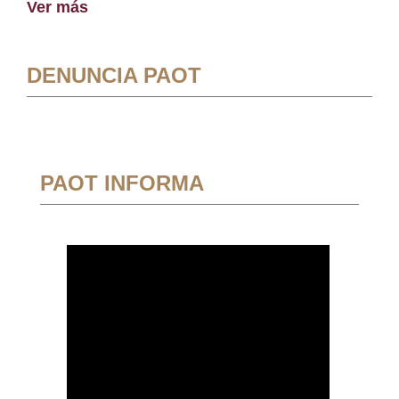
Ver más
DENUNCIA PAOT
PAOT INFORMA