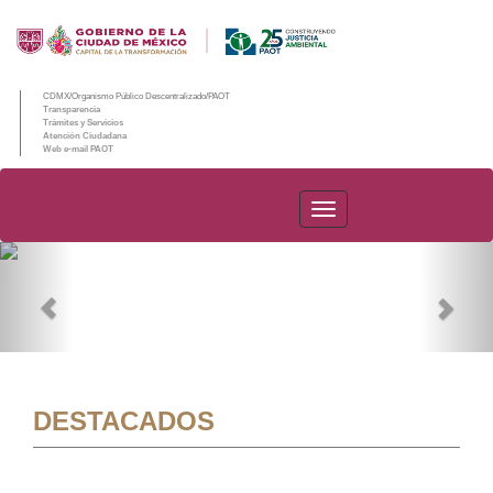
CDMX/Organismo Público Descentralizado/PAOT
Transparencia
Trámites y Servicios
Atención Ciudadana
Web e-mail PAOT
PAOT
Previous
Nex
DESTACADOS