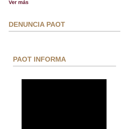
Ver más
DENUNCIA PAOT
PAOT INFORMA