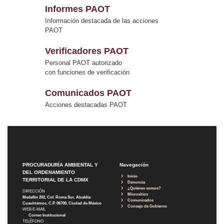
Informes PAOT
Información destacada de las acciones
PAOT
Verificadores PAOT
Personal PAOT autorizado
con funciones de verificación
Comunicados PAOT
Acciones destacadas PAOT
PROCURADURÍA AMBIENTAL Y
Navegación
DEL ORDENAMIENTO
Inicio
TERRITORIAL DE LA CDMX
Denuncia
¿Quiénes somos?
DIRECCIÓN
Micrositios
Medellín 202, Col. Roma Sur, Alcaldía
Comunicados
Cuauhtémoc, C.P. 06700, Ciudad de México
Consejo de Gobierno
WEB E-MAIL
Correo Institucional
TELÉFONO