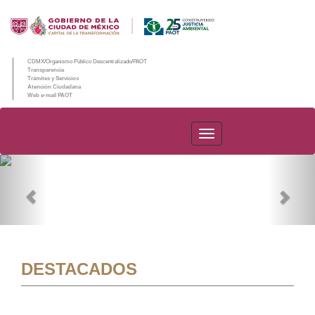
CDMX/Organismo Público Descentralizado/PAOT
Transparencia
Trámites y Servicios
Atención Ciudadana
Web e-mail PAOT
PAOT
Previous
Nex
DESTACADOS