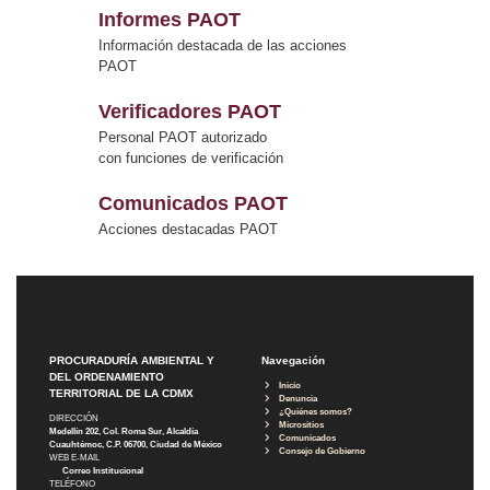
Informes PAOT
Información destacada de las acciones
PAOT
Verificadores PAOT
Personal PAOT autorizado
con funciones de verificación
Comunicados PAOT
Acciones destacadas PAOT
PROCURADURÍA AMBIENTAL Y
Navegación
DEL ORDENAMIENTO
Inicio
TERRITORIAL DE LA CDMX
Denuncia
¿Quiénes somos?
DIRECCIÓN
Micrositios
Medellín 202, Col. Roma Sur, Alcaldía
Comunicados
Cuauhtémoc, C.P. 06700, Ciudad de México
Consejo de Gobierno
WEB E-MAIL
Correo Institucional
TELÉFONO