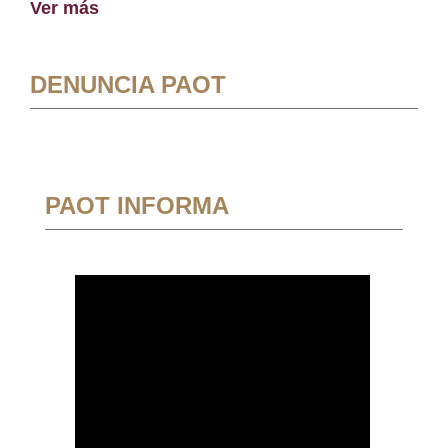
Ver más
DENUNCIA PAOT
PAOT INFORMA