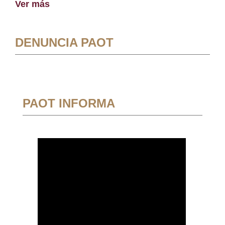
Ver más
DENUNCIA PAOT
PAOT INFORMA