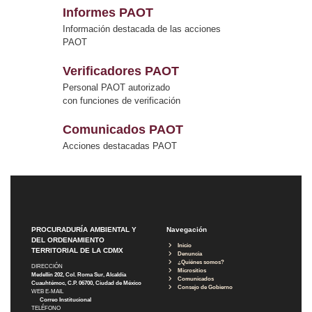
Informes PAOT
Información destacada de las acciones
PAOT
Verificadores PAOT
Personal PAOT autorizado
con funciones de verificación
Comunicados PAOT
Acciones destacadas PAOT
PROCURADURÍA AMBIENTAL Y
Navegación
DEL ORDENAMIENTO
Inicio
TERRITORIAL DE LA CDMX
Denuncia
¿Quiénes somos?
DIRECCIÓN
Micrositios
Medellín 202, Col. Roma Sur, Alcaldía
Comunicados
Cuauhtémoc, C.P. 06700, Ciudad de México
Consejo de Gobierno
WEB E-MAIL
Correo Institucional
TELÉFONO