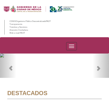
CDMX/Organismo Público Descentralizado/PAOT
Transparencia
Trámites y Servicios
Atención Ciudadana
Web e-mail PAOT
PAOT
Previous
Nex
DESTACADOS