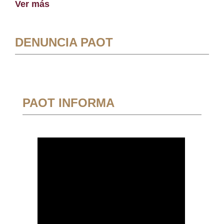
Ver más
DENUNCIA PAOT
PAOT INFORMA