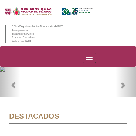
CDMX/Organismo Público Descentralizado/PAOT
Transparencia
Trámites y Servicios
Atención Ciudadana
Web e-mail PAOT
PAOT
Previous
Nex
DESTACADOS