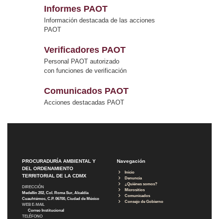
Informes PAOT
Información destacada de las acciones
PAOT
Verificadores PAOT
Personal PAOT autorizado
con funciones de verificación
Comunicados PAOT
Acciones destacadas PAOT
PROCURADURÍA AMBIENTAL Y
Navegación
DEL ORDENAMIENTO
Inicio
TERRITORIAL DE LA CDMX
Denuncia
¿Quiénes somos?
DIRECCIÓN
Micrositios
Medellín 202, Col. Roma Sur, Alcaldía
Comunicados
Cuauhtémoc, C.P. 06700, Ciudad de México
Consejo de Gobierno
WEB E-MAIL
Correo Institucional
TELÉFONO