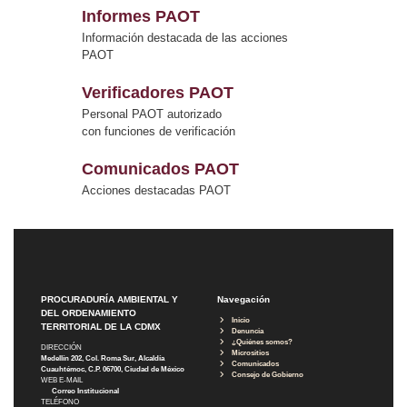
Informes PAOT
Información destacada de las acciones
PAOT
Verificadores PAOT
Personal PAOT autorizado
con funciones de verificación
Comunicados PAOT
Acciones destacadas PAOT
PROCURADURÍA AMBIENTAL Y
Navegación
DEL ORDENAMIENTO
Inicio
TERRITORIAL DE LA CDMX
Denuncia
¿Quiénes somos?
DIRECCIÓN
Micrositios
Medellín 202, Col. Roma Sur, Alcaldía
Comunicados
Cuauhtémoc, C.P. 06700, Ciudad de México
Consejo de Gobierno
WEB E-MAIL
Correo Institucional
TELÉFONO