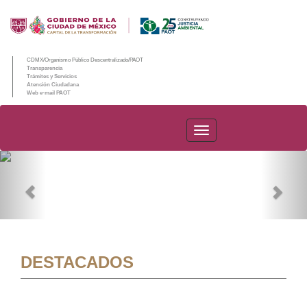
CDMX/Organismo Público Descentralizado/PAOT
Transparencia
Trámites y Servicios
Atención Ciudadana
Web e-mail PAOT
PAOT
Previous
Nex
DESTACADOS