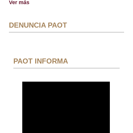
Ver más
DENUNCIA PAOT
PAOT INFORMA