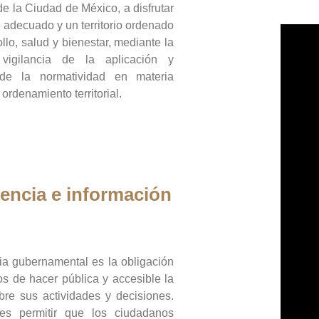
de la Ciudad de México, a disfrutar
 adecuado y un territorio ordenado
llo, salud y bienestar, mediante la
vigilancia de la aplicación y
 de la normatividad en materia
 ordenamiento territorial.
encia e información
ia gubernamental es la obligación
os de hacer pública y accesible la
bre sus actividades y decisiones.
es permitir que los ciudadanos