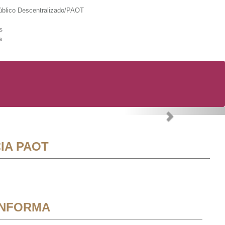
lico Descentralizado/PAOT
s
a
Next
IA PAOT
INFORMA