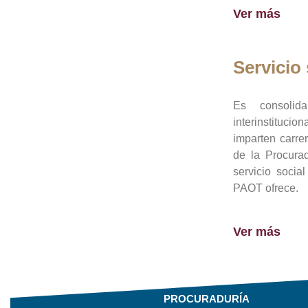
Ver más
Servicio 
Es consolid
interinstituci
imparten carre
de la Procura
servicio socia
PAOT ofrece.
Ver más
PROCURADURÍA