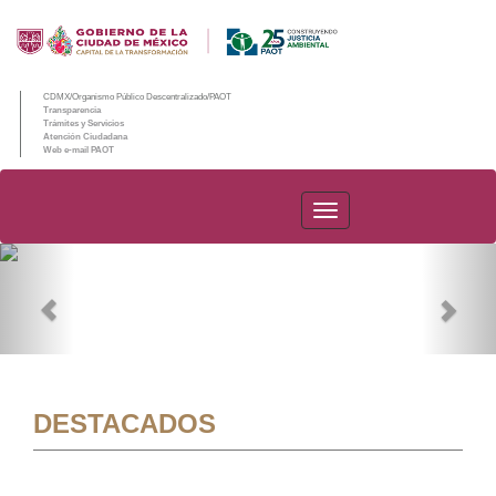
CDMX/Organismo Público Descentralizado/PAOT
Transparencia
Trámites y Servicios
Atención Ciudadana
Web e-mail PAOT
PAOT
Previous
Nex
DESTACADOS