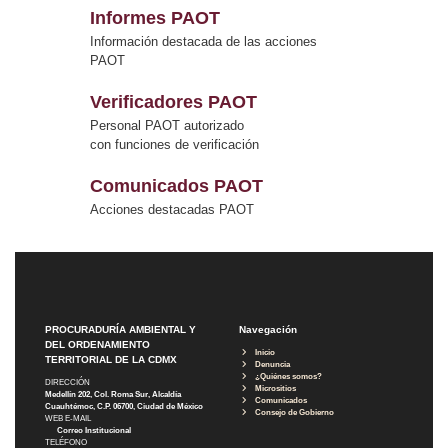
Informes PAOT
Información destacada de las acciones
PAOT
Verificadores PAOT
Personal PAOT autorizado
con funciones de verificación
Comunicados PAOT
Acciones destacadas PAOT
PROCURADURÍA AMBIENTAL Y
Navegación
DEL ORDENAMIENTO
Inicio
TERRITORIAL DE LA CDMX
Denuncia
¿Quiénes somos?
DIRECCIÓN
Micrositios
Medellín 202, Col. Roma Sur, Alcaldía
Comunicados
Cuauhtémoc, C.P. 06700, Ciudad de México
Consejo de Gobierno
WEB E-MAIL
Correo Institucional
TELÉFONO