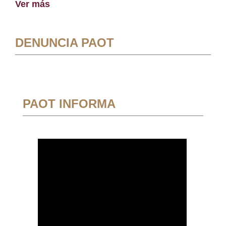
Ver más
DENUNCIA PAOT
PAOT INFORMA