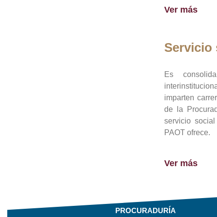
Ver más
Servicio 
Es consolid
interinstituci
imparten carre
de la Procura
servicio socia
PAOT ofrece.
Ver más
PROCURADURÍA