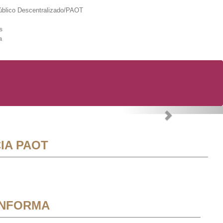
lico Descentralizado/PAOT
s
a
Next
IA PAOT
INFORMA