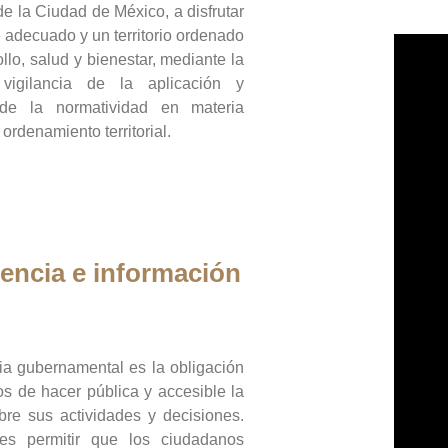
de la Ciudad de México, a disfrutar
 adecuado y un territorio ordenado
llo, salud y bienestar, mediante la
vigilancia de la aplicación y
 de la normatividad en materia
 ordenamiento territorial.
encia e información
ia gubernamental es la obligación
os de hacer pública y accesible la
bre sus actividades y decisiones.
es permitir que los ciudadanos