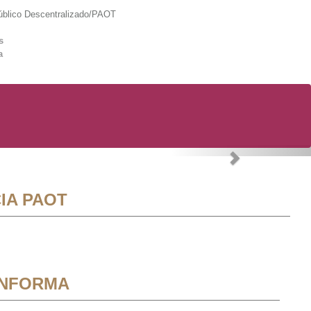
lico Descentralizado/PAOT
s
a
Next
IA PAOT
INFORMA