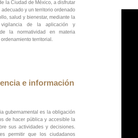
de la Ciudad de México, a disfrutar
 adecuado y un territorio ordenado
llo, salud y bienestar, mediante la
vigilancia de la aplicación y
 de la normatividad en materia
 ordenamiento territorial.
encia e información
ia gubernamental es la obligación
os de hacer pública y accesible la
bre sus actividades y decisiones.
es permitir que los ciudadanos