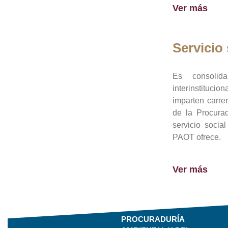
Ver más
Servicio 
Es consolid
interinstituci
imparten carre
de la Procura
servicio socia
PAOT ofrece.
Ver más
PROCURADURÍA